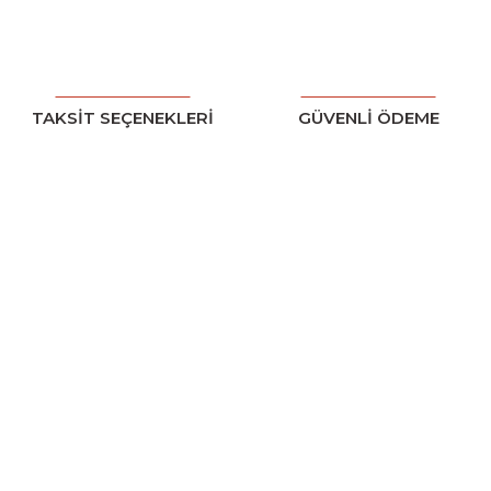
TAKSİT SEÇENEKLERİ
GÜVENLİ ÖDEME
Üyelik
Yeni Üyelik
Üye Girişi
Şifremi Unuttum
Kurumsal
İletişim
İletişim Formu
Havale Bildirim Formu
Kargo Takibi