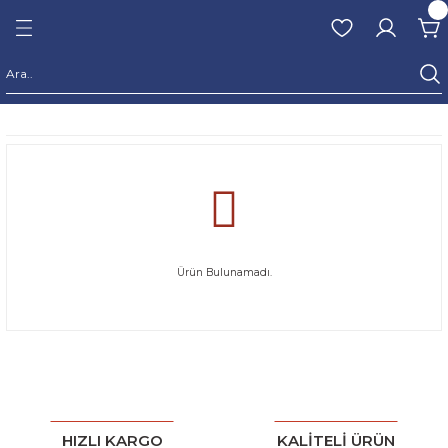
Geri Dön
m Naturel Sızma
ar
RKEN HASAT
N HASAT
 HASAT
Ürün Bulunamadı.
EN HASAT
 HASAT
HIZLI KARGO
KALİTELİ ÜRÜN