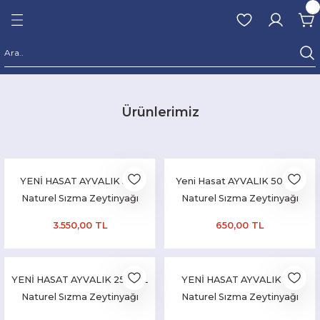
Geri Dön
m Naturel Sızma
ar
RKEN HASAT
Ürünlerimiz
N HASAT
 HASAT
YENİ HASAT AYVALIK 5LT
Yeni Hasat AYVALIK 500ML
Naturel Sızma Zeytinyağı
Naturel Sızma Zeytinyağı
EN HASAT
(Hasat Zamanı Ekim 2025)
(Hasat Zamanı Ekim 2025)
3.550,00 TL
650,00 TL
 HASAT
YENİ HASAT AYVALIK 250 ML
YENİ HASAT AYVALIK 1LT
Naturel Sızma Zeytinyağı
Naturel Sızma Zeytinyağı
(Hasat Zamanı Ekim 2025)
(Hasat Zamanı Ekim 2025)