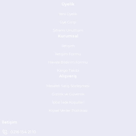
Üyelik
Yeni Üyelik
Üye Girişi
Şifremi Unuttum
Kurumsal
İletişim
İletişim Formu
Havale Bildirim Formu
Kargo Takibi
Alışveriş
Mesafeli Satış Sözleşmesi
Gizlilik ve Güvenlik
İptal İade Koşullari
Kişisel Veriler Politikası
İletişim
0216 154 21 10