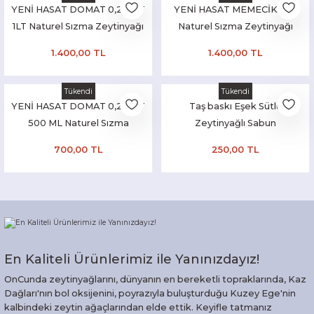
YENİ HASAT DOMAT 0,2 ASİT
YENİ HASAT MEMECİK 2LT
1LT Naturel Sızma Zeytinyağı
Naturel Sızma Zeytinyağı
(Hasat Zamanı Ekim 2025)
(Hasat Zamanı Ekim 2025)
1.400,00 TL
1.400,00 TL
Tükendi
Tükendi
YENİ HASAT DOMAT 0,2 ASİT
Taş baskı Eşek Sütlü
500 ML Naturel Sızma
Zeytinyağlı Sabun
Zeytinyağı (Hasat Zamanı
700,00 TL
250,00 TL
Ekim 2025)
En Kaliteli Ürünlerimiz ile Yanınızdayız!
OnCunda zeytinyağlarını, dünyanın en bereketli topraklarında, Kaz
Dağları'nın bol oksijenini, poyrazıyla buluşturduğu Kuzey Ege'nin
kalbindeki zeytin ağaçlarından elde ettik. Keyifle tatmanız